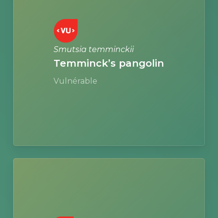
Smutsia temminckii
Temminck’s pangolin
Vulnérable
Learn
more