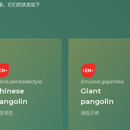
录，它们的状态如下.
Learn
more
nis pentadactyla
Smutsia gigantea
hinese
Giant
angolin
pangolin
度濒危
濒临灭绝