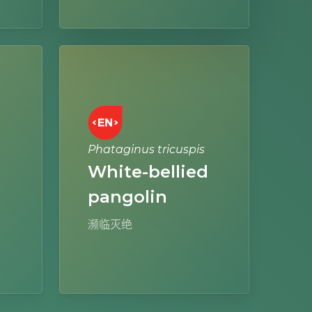
Learn
more
Phataginus tricuspis
White-bellied
pangolin
濒临灭绝