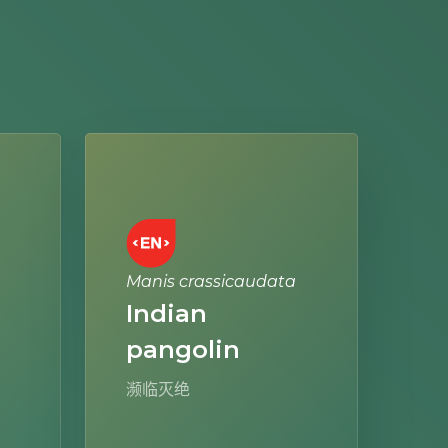
Learn
more
Manis crassicaudata
Indian
pangolin
濒临灭绝