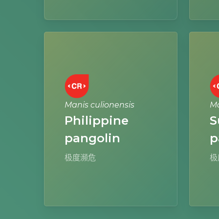
Learn
Learn
more
more
Manis culionensis
Ma
Philippine
S
pangolin
p
极度濒危
极